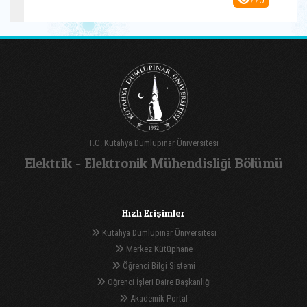
T.C. Kütahya Dumlupınar Üniversitesi
Elektrik - Elektronik Mühendisliği Bölümü
Hızlı Erişimler
Kütahya Dumlupınar Üniversitesi
Merkez Kütüphane
Öğrenci Bilgi Sistemi
Öğrenci İşleri Daire Başkanlığı
Akademik Portal