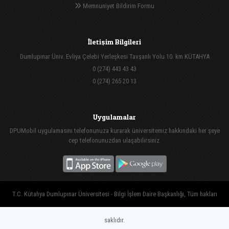
Memnuniyet Bildirim Formu
İletişim Bilgileri
Dumlupınar Üniv. Evliya Çelebi Yerleşkesi Tavşanlı Yolu 10. km KÜTAHYA
0 (274) 443 43 43
0 (274) 265 20 13
Uygulamalar
DPUMobil uygulamasını telefonunuza kurarak üniversitemiz hakkındaki her şeye
cep telefonunuzdan ulaşabilirsiniz.
T.C. Kütahya Dumlupınar Üniversitesi - Bilgi İşlem Daire Başkanlığı, Tüm hakları
saklıdır.