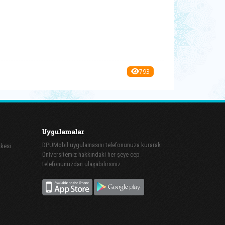
793
Uygulamalar
DPUMobil uygulamasını telefonunuza kurarak
şkesi
üniversitemiz hakkındaki her şeye cep
telefonunuzdan ulaşabilirsiniz.