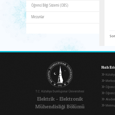
Öğrenci Bilgi Sistemi (OBS)
Mezunlar
Son
Hızlı Er
Kütahya
Merkez
Öğrenci
T.C. Kütahya Dumlupınar Üniversitesi
Öğrenci 
Elektrik - Elektronik
Akadem
Mühendisliği Bölümü
Memnuni