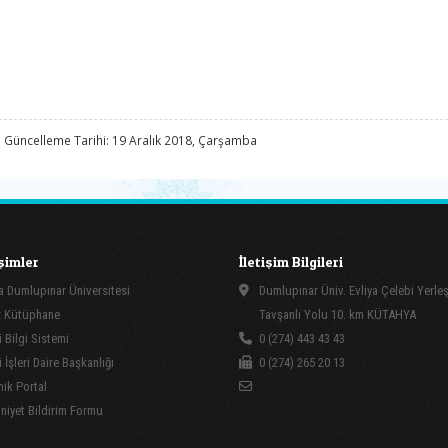
 Güncelleme Tarihi: 19 Aralık 2018, Çarşamba
işimler
İletişim Bilgileri
 Dumlupınar Üniversitesi
Dumlupınar Üniv. Evliya Çelebi Yerle
 Kütüphane
Tavşanlı Yolu 10. km KÜTAHYA
 Bilgi Sistemi
0 (274) 443 43 43
İşleri Daire Başkanlığı
0 (274) 265 20 13
ik Portal
yet Bildirim Formu