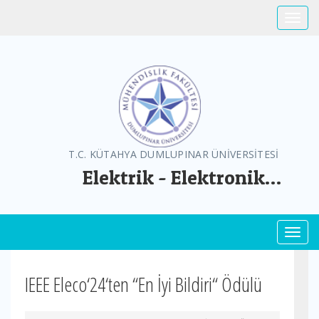
Toggle
T.C. KÜTAHYA DUMLUPINAR ÜNİVERSİTESİ
Elektrik - Elektronik
Mühendisliği Bölümü
Toggl
IEEE Eleco‘24‘ten “En İyi Bildiri“ Ödülü