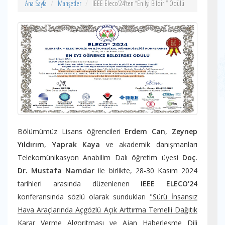
Ana Sayfa
Manşetler
IEEE Eleco‘24‘ten “En İyi Bildiri“ Ödülü
Bölümümüz Lisans öğrencileri
Erdem Can
,
Zeynep
Yıldırım
,
Yaprak Kaya
ve akademik danışmanları
Telekomünikasyon Anabilim Dalı öğretim üyesi
Doç.
Dr. Mustafa Namdar
ile birlikte, 28-30 Kasım 2024
tarihleri arasında düzenlenen
IEEE ELECO'24
konferansında sözlü olarak sundukları
"Sürü İnsansız
Hava Araçlarında Açgözlü Açık Arttırma Temelli Dağıtık
Karar Verme Algoritması ve Ajan Haberleşme Dili